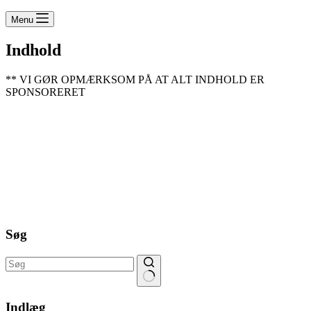
Menu
Indhold
** VI GØR OPMÆRKSOM PÅ AT ALT INDHOLD ER
SPONSORERET
Søg
Ingen
resultater
Indlæg