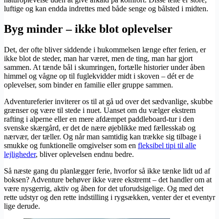
luftige og kan endda indrettes med både senge og bålsted i midten.
Byg minder – ikke blot oplevelser
Det, der ofte bliver siddende i hukommelsen længe efter ferien, er
ikke blot de steder, man har været, men de ting, man har gjort
sammen. At tænde bål i skumringen, fortælle historier under åben
himmel og vågne op til fuglekvidder midt i skoven – dét er de
oplevelser, som binder en familie eller gruppe sammen.
Adventureferier inviterer os til at gå ud over det sædvanlige, skubbe
grænser og være til stede i nuet. Uanset om du vælger ekstrem
rafting i alperne eller en mere afdæmpet paddleboard-tur i den
svenske skærgård, er det de nære øjeblikke med fællesskab og
nærvær, der tæller. Og når man samtidig kan trække sig tilbage i
smukke og funktionelle omgivelser som en
fleksibel tipi til alle
lejligheder
, bliver oplevelsen endnu bedre.
Så næste gang du planlægger ferie, hvorfor så ikke tænke lidt ud af
boksen? Adventure behøver ikke være ekstremt – det handler om at
være nysgerrig, aktiv og åben for det uforudsigelige. Og med det
rette udstyr og den rette indstilling i rygsækken, venter der et eventyr
lige derude.