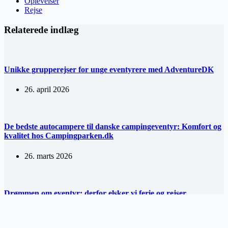
Oplevelser
Rejse
Relaterede indlæg
Unikke grupperejser for unge eventyrere med AdventureDK
26. april 2026
De bedste autocampere til danske campingeventyr: Komfort og
kvalitet hos Campingparken.dk
26. marts 2026
Drømmen om eventyr: derfor elsker vi ferie og rejser
26. januar 2026