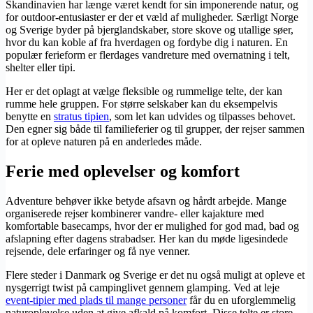
Skandinavien har længe været kendt for sin imponerende natur, og
for outdoor-entusiaster er der et væld af muligheder. Særligt Norge
og Sverige byder på bjerglandskaber, store skove og utallige søer,
hvor du kan koble af fra hverdagen og fordybe dig i naturen. En
populær ferieform er flerdages vandreture med overnatning i telt,
shelter eller tipi.
Her er det oplagt at vælge fleksible og rummelige telte, der kan
rumme hele gruppen. For større selskaber kan du eksempelvis
benytte en
stratus tipien
, som let kan udvides og tilpasses behovet.
Den egner sig både til familieferier og til grupper, der rejser sammen
for at opleve naturen på en anderledes måde.
Ferie med oplevelser og komfort
Adventure behøver ikke betyde afsavn og hårdt arbejde. Mange
organiserede rejser kombinerer vandre- eller kajakture med
komfortable basecamps, hvor der er mulighed for god mad, bad og
afslapning efter dagens strabadser. Her kan du møde ligesindede
rejsende, dele erfaringer og få nye venner.
Flere steder i Danmark og Sverige er det nu også muligt at opleve et
nysgerrigt twist på campinglivet gennem glamping. Ved at leje
event-tipier med plads til mange personer
får du en uforglemmelig
naturoplevelse uden at give afkald på komfort. Disse telte er store,