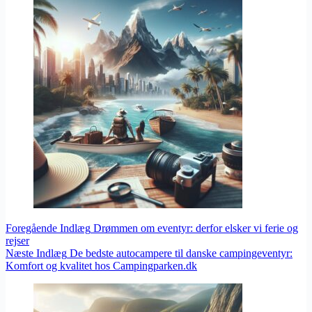
Foregående
Indlæg
Drømmen om eventyr: derfor elsker vi ferie og
rejser
Næste
Indlæg
De bedste autocampere til danske campingeventyr:
Komfort og kvalitet hos Campingparken.dk