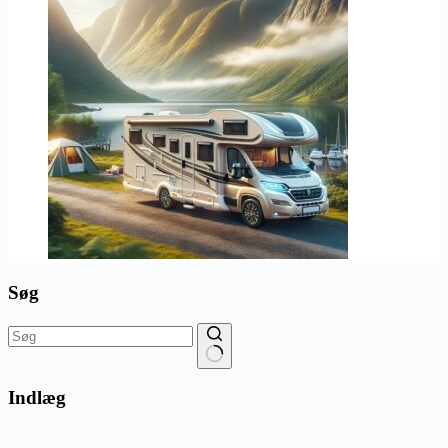
Søg
Ingen
resultater
Indlæg